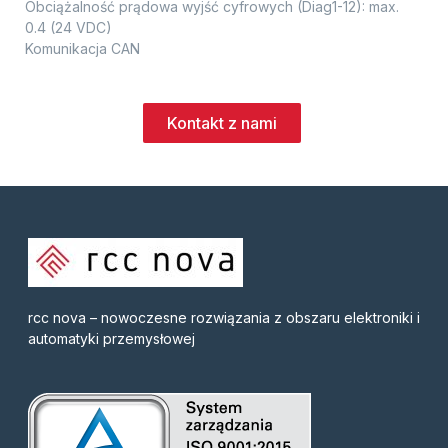
Obciążalność prądowa wyjść cyfrowych (Diag1-12): max.
0.4 (24 VDC)
Komunikacja CAN
Kontakt z nami
rcc nova – nowoczesne rozwiązania z obszaru elektroniki i
automatyki przemysłowej